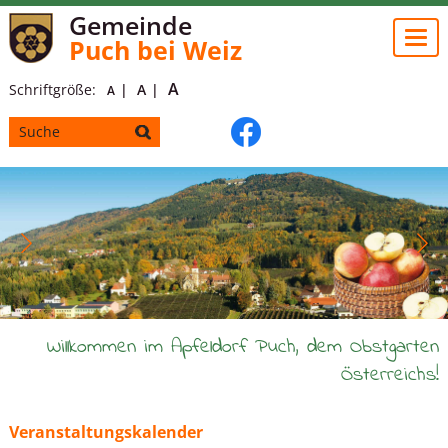
Gemeinde
Togg
Puch bei Weiz
navi
A
Schriftgröße:
A
A
Willkommen im Apfeldorf Puch, dem Obstgarten
Österreichs!
Veranstaltungskalender