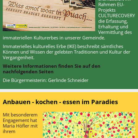
Rahmen EU-
Projekts
CULTURECOVERY
die Erfassung,
Erhaltung und
Vermittlung des
immateriellen Kulturerbes in unserer Gemeinde.
Immaterielles kulturelles Erbe (IKE) beschreibt sämtliches
Können und Wissen der gelebten Traditionen und Kultur der
Vergangenheit.
Weitere Informationen finden Sie auf den
nachfolgenden Seiten
Die Bürgermeisterin: Gerlinde Schneider
Anbauen - kochen - essen im Paradies
Mit besonderem
Engagement hat
Maria Höfler mit
ihrem