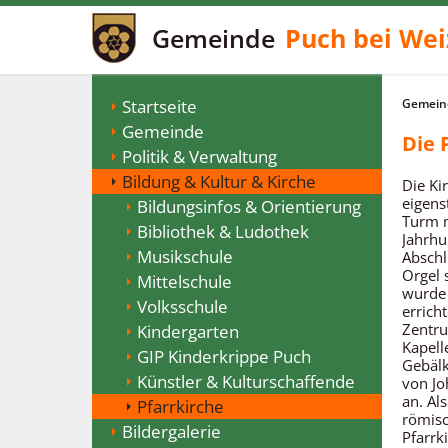
Gemeinde
Puch bei Wei
Startseite
Gemeind
Gemeinde
Die 
Politik & Verwaltung
Bildung & Kultur & Kirche
Die Ki
eigens
Bildungsinfos & Orientierung
Turm m
Bibliothek & Ludothek
Jahrhu
Musikschule
Abschl
Orgel 
Mittelschule
wurde 
Volksschule
errich
Zentru
Kindergarten
Kapell
GIP Kinderkrippe Puch
Gebälk
Künstler & Kulturschaffende
von Jo
an. Al
Pfarrkirche
römisc
Bildergalerie
Pfarrk