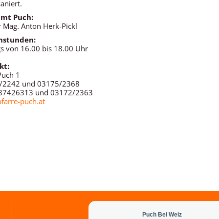
aniert.
amt Puch:
r Mag. Anton Herk-Pickl
hstunden:
gs von 16.00 bis 18.00 Uhr
kt:
Puch 1
/2242 und 03175/2368
87426313 und 03172/2363
arre-puch.at