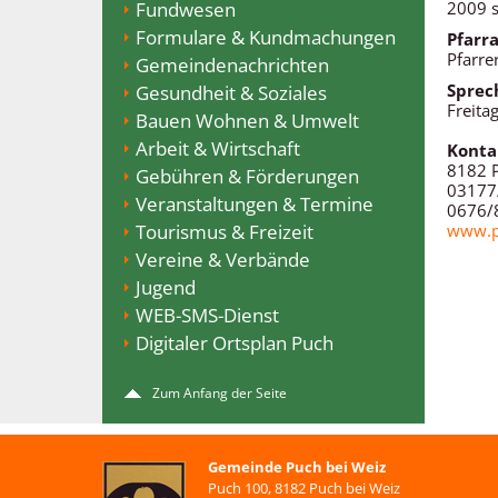
Fundwesen
2009 s
Formulare & Kundmachungen
Pfarr
Pfarre
Gemeindenachrichten
Sprec
Gesundheit & Soziales
Freita
Bauen Wohnen & Umwelt
Arbeit & Wirtschaft
Konta
8182 
Gebühren & Förderungen
03177
Veranstaltungen & Termine
0676/
Tourismus & Freizeit
www.pf
Vereine & Verbände
Jugend
WEB-SMS-Dienst
Digitaler Ortsplan Puch
Zum Anfang der Seite
Gemeinde Puch bei Weiz
Puch 100, 8182 Puch bei Weiz