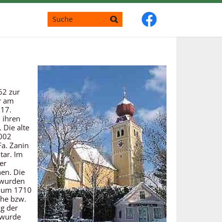
62 zur
r am
 17.
 ihren
 Die alte
2002
a. Zanin
tar. Im
er
hen. Die
 wurden
n um 1710
che bzw.
g der
 wurde