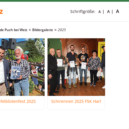
z
A
Schriftgröße:
A
A
e Puch bei Weiz
Bildergalerie
2025
felblütenfest 2025
Schirennen 2025 FSK Harl