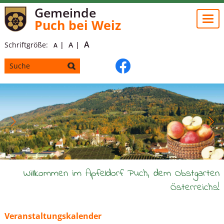
Gemeinde
Togg
Puch bei Weiz
navi
A
Schriftgröße:
A
A
Willkommen im Apfeldorf Puch, dem Obstgarten
Österreichs!
Veranstaltungskalender