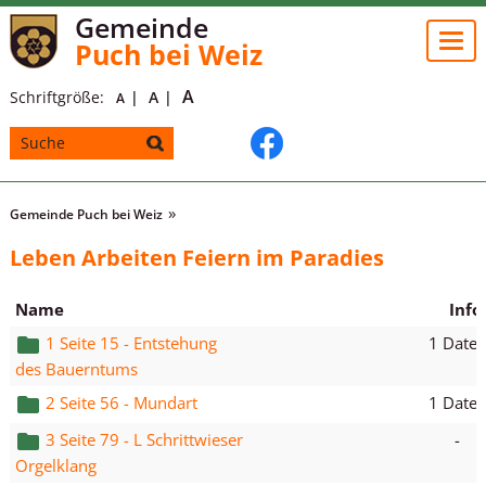
Gemeinde
Togg
Puch bei Weiz
navi
A
Schriftgröße:
A
A
Gemeinde Puch bei Weiz
Leben Arbeiten Feiern im Paradies
Name
Info
1 Datei
1 Seite 15 - Entstehung
des Bauerntums
1 Datei
2 Seite 56 - Mundart
-
3 Seite 79 - L Schrittwieser
Orgelklang