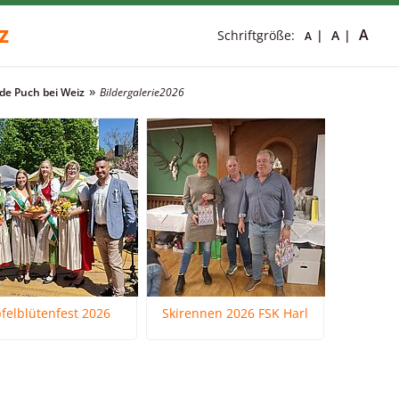
z
A
Schriftgröße:
A
A
e Puch bei Weiz
Bildergalerie
2026
felblütenfest 2026
Skirennen 2026 FSK Harl