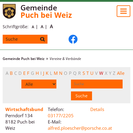
Gemeinde
Togg
Puch bei Weiz
navi
A
Schriftgröße:
A
A
Gemeinde Puch bei Weiz
Vereine & Verbände
A
B
C
D
E
F
G
H
I
J
K
L
M
N
O
P
Q
R
S
T
U
V
W
X
Y
Z
Alle
Wirtschaftsbund
Telefon:
Details
Perndorf 134
03177/2205
8182 Puch bei
E-Mail:
Weiz
alfred.ploescher@porsche.co.at