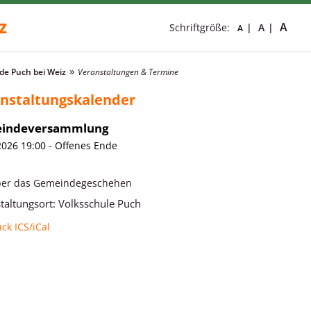
z
A
Schriftgröße:
A
A
e Puch bei Weiz
Veranstaltungen & Termine
nstaltungskalender
indeversammlung
2026 19:00 - Offenes Ende
ber das Gemeindegeschehen
taltungsort:
Volksschule Puch
ück
ICS/iCal