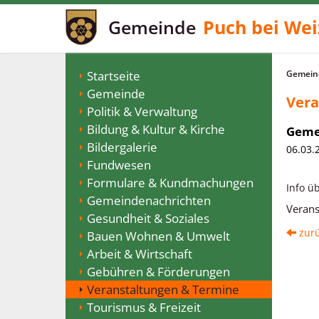
Gemeinde
Puch bei Wei
Startseite
Gemeind
Gemeinde
Vera
Politik & Verwaltung
Bildung & Kultur & Kirche
Geme
Bildergalerie
06.03.
Fundwesen
Formulare & Kundmachungen
Info ü
Gemeindenachrichten
Verans
Gesundheit & Soziales
zur
Bauen Wohnen & Umwelt
Arbeit & Wirtschaft
Gebühren & Förderungen
Veranstaltungen & Termine
Tourismus & Freizeit