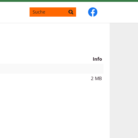
Info
2 MB