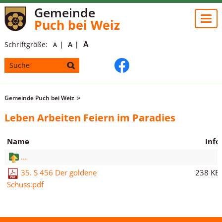
Gemeinde
Togg
Puch bei Weiz
navi
A
Schriftgröße:
A
A
Gemeinde Puch bei Weiz
Leben Arbeiten Feiern im Paradies
Name
Info
...
238 KB
35. S 456 Der goldene
Schuss.pdf