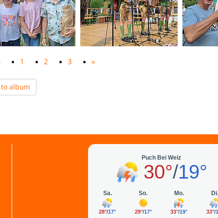
«
1
2
3
»
 to album