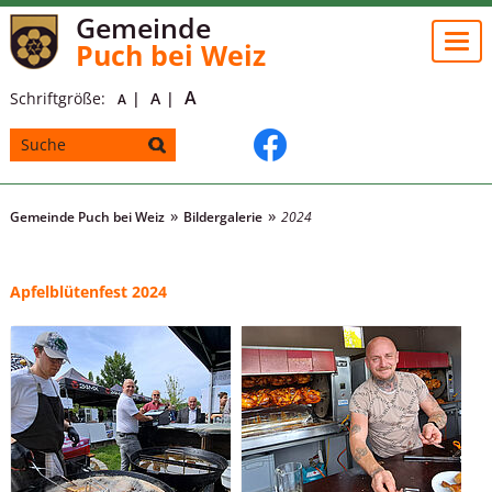
Gemeinde
Togg
Puch bei Weiz
navi
A
Schriftgröße:
A
A
Gemeinde Puch bei Weiz
Bildergalerie
2024
Apfelblütenfest 2024