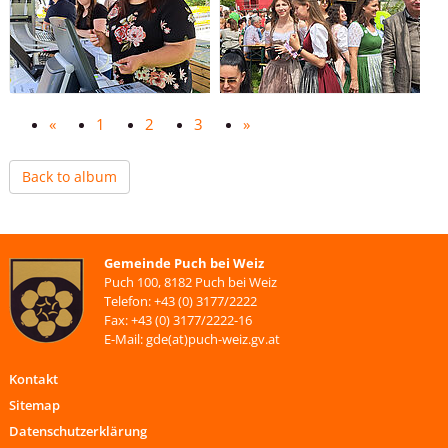
«
1
2
3
»
Back to album
Gemeinde Puch bei Weiz
Puch 100, 8182 Puch bei Weiz
Telefon: +43 (0) 3177/2222
Fax: +43 (0) 3177/2222-16
E-Mail: gde(at)puch-weiz.gv.at
Kontakt
Sitemap
Datenschutzerklärung