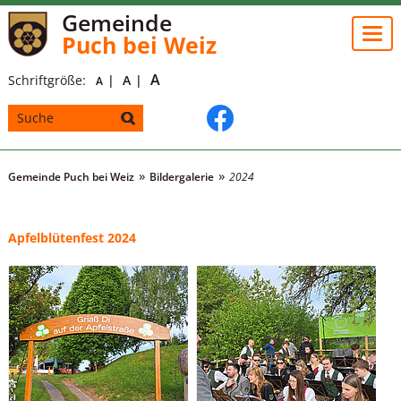
Gemeinde
Togg
Puch bei Weiz
navi
A
Schriftgröße:
A
A
Gemeinde Puch bei Weiz
Bildergalerie
2024
Apfelblütenfest 2024