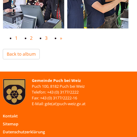
1
2
3
»
Back to album
Gemeinde Puch bei Weiz
Puch 100, 8182 Puch bei Weiz
Telefon: +43 (0) 3177/2222
Fax: +43 (0) 3177/2222-16
E-Mail: gde(at)puch-weiz.gv.at
Kontakt
Sitemap
Datenschutzerklärung