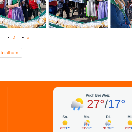
1
2
»
 to album