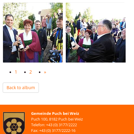
1
2
»
Back to album
Gemeinde Puch bei Weiz
Puch 100, 8182 Puch bei Weiz
Telefon: +43 (0) 3177/2222
Fax: +43 (0) 3177/2222-16