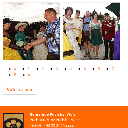
«
1
2
3
4
5
6
7
8
»
Back to album
Gemeinde Puch bei Weiz
Puch 100, 8182 Puch bei Weiz
Telefon: +43 (0) 3177/2222