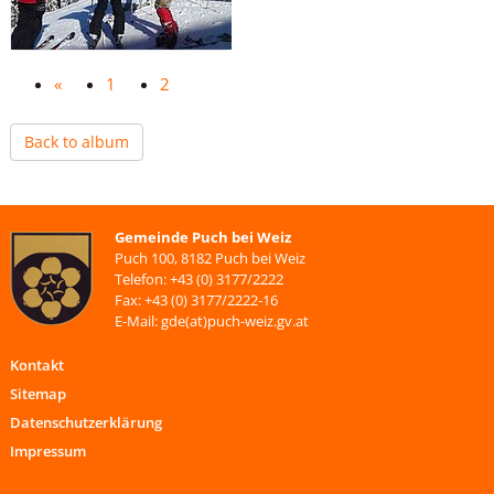
«
1
2
Back to album
Gemeinde Puch bei Weiz
Puch 100, 8182 Puch bei Weiz
Telefon: +43 (0) 3177/2222
Fax: +43 (0) 3177/2222-16
E-Mail: gde(at)puch-weiz.gv.at
Kontakt
Sitemap
Datenschutzerklärung
Impressum