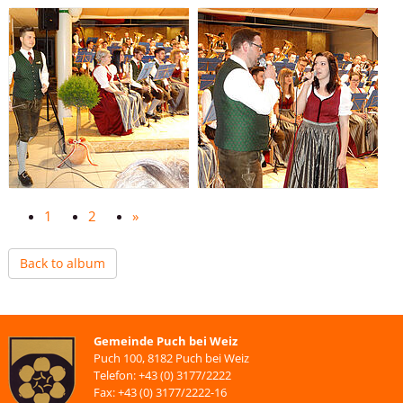
1
2
»
Back to album
Gemeinde Puch bei Weiz
Puch 100, 8182 Puch bei Weiz
Telefon: +43 (0) 3177/2222
Fax: +43 (0) 3177/2222-16